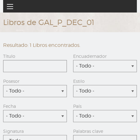
Ir
Navegación
al
principal
contenido
Libros de GAL_P_DEC_01
principal
Resultado: 1 Libros encontrados.
Título
Encuadernador
- Todo -
Posesor
Estilo
- Todo -
- Todo -
Fecha
País
- Todo -
- Todo -
Signatura
Palabras clave