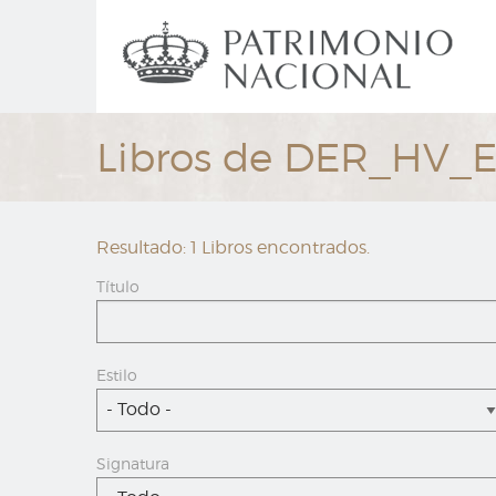
Ir
Navegación
al
principal
contenido
principal
Libros de DER_HV_
Resultado: 1 Libros encontrados.
Título
Estilo
- Todo -
Signatura