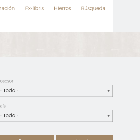
nación
Ex-libris
Hierros
Búsqueda
osesor
- Todo -
aís
- Todo -