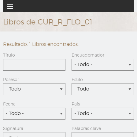
Ir
Navegación
al
principal
contenido
Libros de CUR_R_FLO_01
principal
Resultado: 1 Libros encontrados.
Título
Encuadernador
- Todo -
Posesor
Estilo
- Todo -
- Todo -
Fecha
País
- Todo -
- Todo -
Signatura
Palabras clave