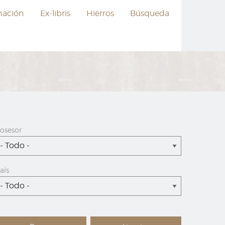
nación
Ex-libris
Hierros
Búsqueda
osesor
- Todo -
aís
- Todo -