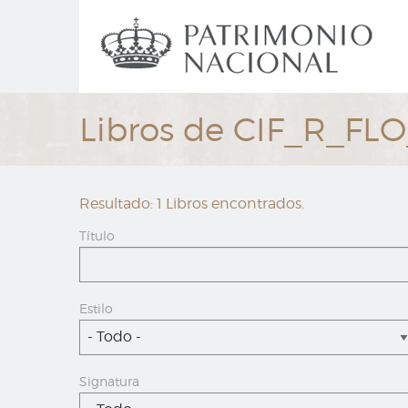
Ir
Navegación
al
principal
contenido
principal
Libros de CIF_R_FLO
Resultado: 1 Libros encontrados.
Título
Estilo
- Todo -
Signatura