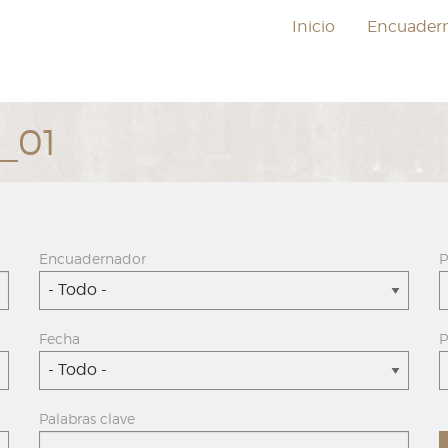
Inicio
Encuader
_01
Encuadernador
P
- Todo -
Fecha
P
- Todo -
Palabras clave