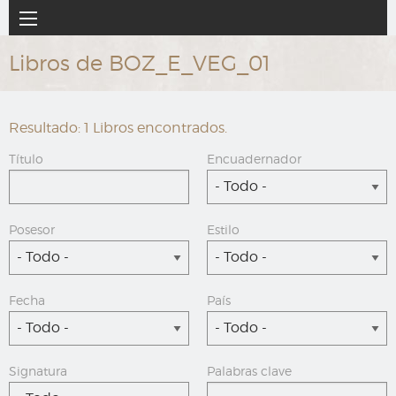
Ir
Navegación
al
principal
contenido
Libros de BOZ_E_VEG_01
principal
Resultado: 1 Libros encontrados.
Título
Encuadernador
- Todo -
Posesor
Estilo
- Todo -
- Todo -
Fecha
País
- Todo -
- Todo -
Signatura
Palabras clave