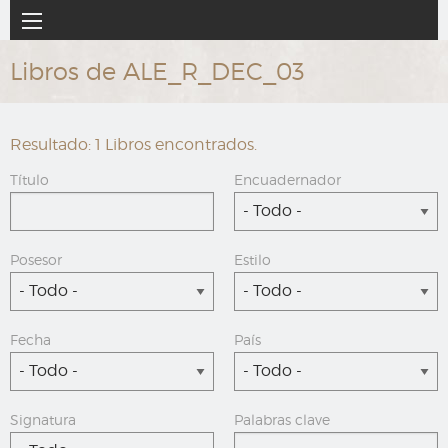
Ir
Navegación
al
principal
contenido
Libros de ALE_R_DEC_03
principal
Resultado: 1 Libros encontrados.
Título
Encuadernador
- Todo -
Posesor
Estilo
- Todo -
- Todo -
Fecha
País
- Todo -
- Todo -
Signatura
Palabras clave