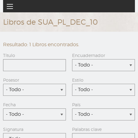
Ir
Navegación
al
principal
contenido
Libros de SUA_PL_DEC_10
principal
Resultado: 1 Libros encontrados.
Título
Encuadernador
- Todo -
Posesor
Estilo
- Todo -
- Todo -
Fecha
País
- Todo -
- Todo -
Signatura
Palabras clave