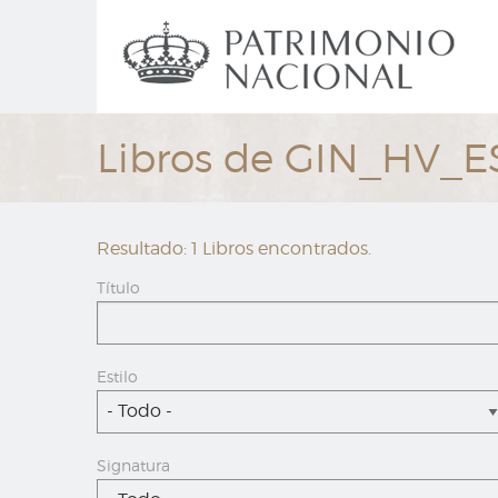
Ir
Navegación
al
principal
contenido
principal
Libros de GIN_HV_
Resultado: 1 Libros encontrados.
Título
Estilo
- Todo -
Signatura