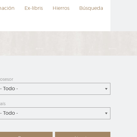
nación
Ex-libris
Hierros
Búsqueda
osesor
- Todo -
aís
- Todo -