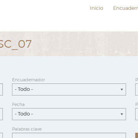
Inicio
Encuader
ESC_07
Encuadernador
P
- Todo -
Fecha
P
- Todo -
Palabras clave