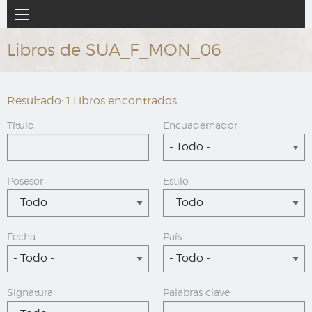
Ir
Navegación
al
principal
contenido
Libros de SUA_F_MON_06
principal
Resultado: 1 Libros encontrados.
Título
Encuadernador
- Todo -
Posesor
Estilo
- Todo -
- Todo -
Fecha
País
- Todo -
- Todo -
Signatura
Palabras clave