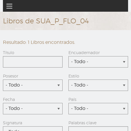
Ir
Navegación
al
principal
contenido
Libros de SUA_P_FLO_04
principal
Resultado: 1 Libros encontrados.
Título
Encuadernador
- Todo -
Posesor
Estilo
- Todo -
- Todo -
Fecha
País
- Todo -
- Todo -
Signatura
Palabras clave