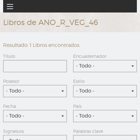
Ir
Navegación
al
principal
contenido
Libros de ANO_R_VEG_46
principal
Resultado: 1 Libros encontrados.
Título
Encuadernador
- Todo -
Posesor
Estilo
- Todo -
- Todo -
Fecha
País
- Todo -
- Todo -
Signatura
Palabras clave