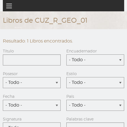
Ir
Navegación
al
principal
contenido
Libros de CUZ_R_GEO_01
principal
Resultado: 1 Libros encontrados.
Título
Encuadernador
- Todo -
Posesor
Estilo
- Todo -
- Todo -
Fecha
País
- Todo -
- Todo -
Signatura
Palabras clave