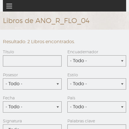
Ir
Navegación
al
principal
contenido
Libros de ANO_R_FLO_04
principal
Resultado: 2 Libros encontrados.
Título
Encuadernador
- Todo -
Posesor
Estilo
- Todo -
- Todo -
Fecha
País
- Todo -
- Todo -
Signatura
Palabras clave