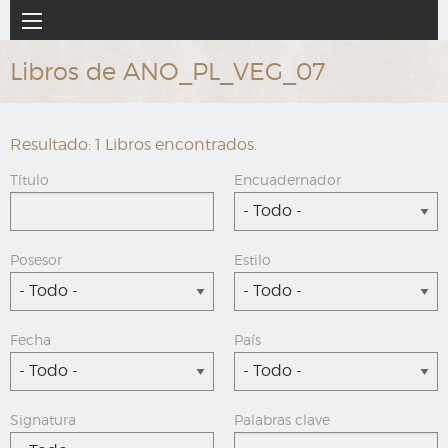
Ir
Navegación
al
principal
contenido
Libros de ANO_PL_VEG_07
principal
Resultado: 1 Libros encontrados.
Título
Encuadernador
- Todo -
Posesor
Estilo
- Todo -
- Todo -
Fecha
País
- Todo -
- Todo -
Signatura
Palabras clave