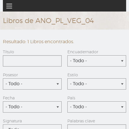
Ir
Navegación
al
principal
contenido
Libros de ANO_PL_VEG_04
principal
Resultado: 1 Libros encontrados.
Título
Encuadernador
- Todo -
Posesor
Estilo
- Todo -
- Todo -
Fecha
País
- Todo -
- Todo -
Signatura
Palabras clave