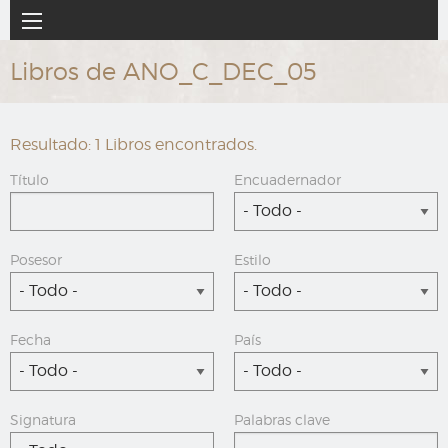
Ir
Navegación
al
principal
contenido
Libros de ANO_C_DEC_05
principal
Resultado: 1 Libros encontrados.
Título
Encuadernador
- Todo -
Posesor
Estilo
- Todo -
- Todo -
Fecha
País
- Todo -
- Todo -
Signatura
Palabras clave