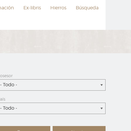
nación
Ex-libris
Hierros
Búsqueda
osesor
- Todo -
aís
- Todo -