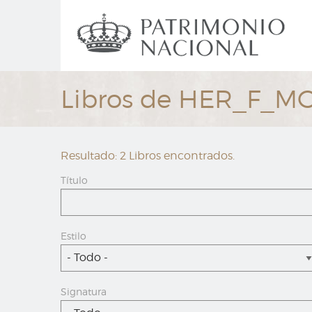
Ir
Navegación
al
principal
contenido
principal
Libros de HER_F_M
Resultado: 2 Libros encontrados.
Título
Estilo
- Todo -
Signatura