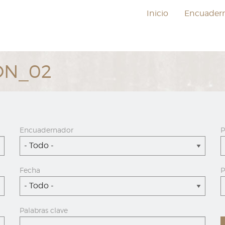
Inicio
Encuader
ON_02
Encuadernador
P
- Todo -
Fecha
P
- Todo -
Palabras clave