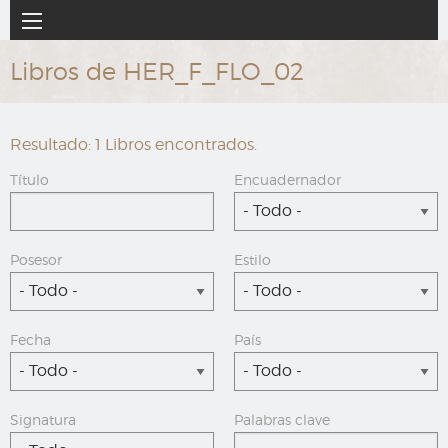
Ir
Navegación
al
principal
contenido
Libros de HER_F_FLO_02
principal
Resultado: 1 Libros encontrados.
Título
Encuadernador
- Todo -
Posesor
Estilo
- Todo -
- Todo -
Fecha
País
- Todo -
- Todo -
Signatura
Palabras clave