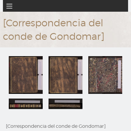
Ir
Navegación
al
principal
contenido
[Correspondencia del
principal
conde de Gondomar]
[Correspondencia del conde de Gondomar]