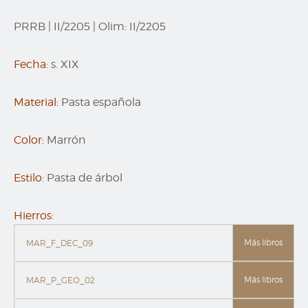
PRRB
|
II/2205
|
Olim:
II/2205
Fecha:
s. XIX
Material:
Pasta española
Color:
Marrón
Estilo:
Pasta de árbol
Hierros:
Más libros
MAR_F_DEC_09
Más libros
MAR_P_GEO_02