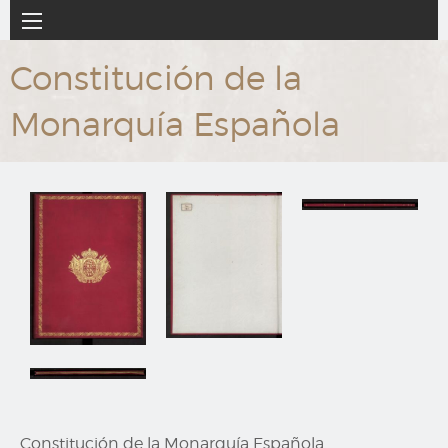
Ir
Navegación
al
principal
contenido
Constitución de la
principal
Monarquía Española
Constitución de la Monarquía Española