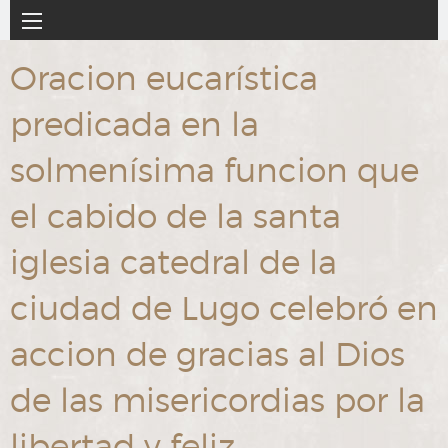
Ir
Navegación
al
principal
contenido
Oracion eucarística
principal
predicada en la
solmenísima funcion que
el cabido de la santa
iglesia catedral de la
ciudad de Lugo celebró en
accion de gracias al Dios
de las misericordias por la
libertad y feliz