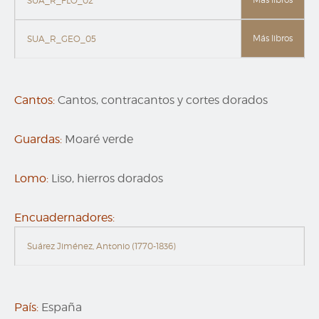
SUA_R_FLO_02
Más libros
SUA_R_GEO_05
Cantos:
Cantos, contracantos y cortes dorados
Guardas:
Moaré verde
Lomo:
Liso, hierros dorados
Encuadernadores:
Suárez Jiménez, Antonio (1770-1836)
País:
España