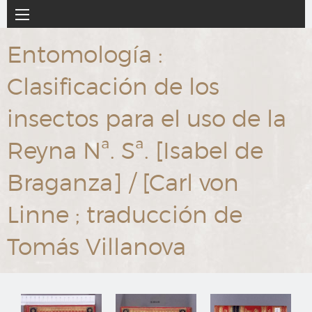
Ir
Navegación
al
principal
contenido
Entomología :
principal
Clasificación de los
insectos para el uso de la
Reyna Nª. Sª. [Isabel de
Braganza] / [Carl von
Linne ; traducción de
Tomás Villanova