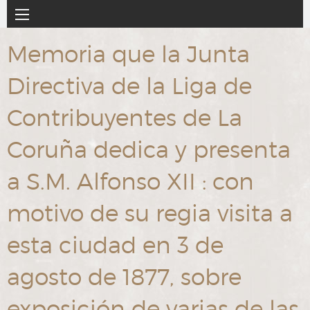
Ir
Navegación
al
principal
contenido
Memoria que la Junta
principal
Directiva de la Liga de
Contribuyentes de La
Coruña dedica y presenta
a S.M. Alfonso XII : con
motivo de su regia visita a
esta ciudad en 3 de
agosto de 1877, sobre
exposición de varias de las