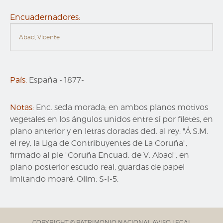
Encuadernadores:
Abad, Vicente
País:
España
-
1877-
Notas:
Enc. seda morada; en ambos planos motivos
vegetales en los ángulos unidos entre sí por filetes, en
plano anterior y en letras doradas ded. al rey: "Á S.M.
el rey, la Liga de Contribuyentes de La Coruña",
firmado al pie "Coruña Encuad. de V. Abad", en
plano posterior escudo real; guardas de papel
imitando moaré. Olim: S-I-5.
COPYRIGHT © PATRIMONIO NACIONAL
AVISO LEGAL