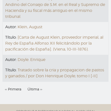
Andino del Consejo de S.M. en el Real y Supremo de
Hacienda y su fiscal más antiguo en el mismo
tribunal.
Autor:
Klein, August
Título:
[Carta de August Klein, proveedor imperial, al
Rey de España Alfonso XII felicitándolo por la
pacificación de España]. (Viena, 10-III-1876).
Autor:
Doyle. Enrique
Título:
Tratado sobre la cria y propagacion de pastos
y ganados / por Don Henrique Doyle; tomo I [-II]
Paginación
Primera
‹‹ Primera
Última
Última ››
página
página