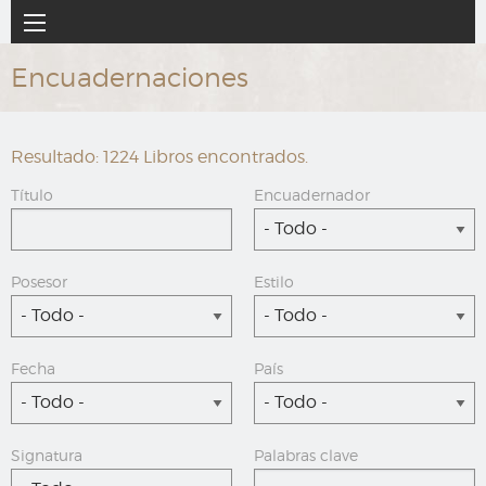
Ir
Navegación
al
principal
contenido
Encuadernaciones
principal
Resultado: 1224 Libros encontrados.
Título
Encuadernador
- Todo -
Posesor
Estilo
- Todo -
- Todo -
Fecha
País
- Todo -
- Todo -
Signatura
Palabras clave