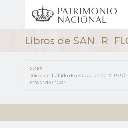
Ir
Navegación
al
principal
contenido
principal
Libros de SAN_R_FL
X/466
Juicio del tratado de educación del M.R.P.D.
mayor de Indias