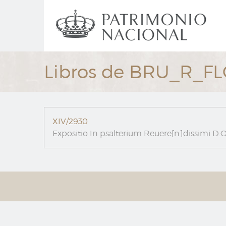
Ir
Navegación
al
principal
contenido
principal
Libros de BRU_R_F
XIV/2930
Expositio In psalterium Reuere[n]dissimi D.O