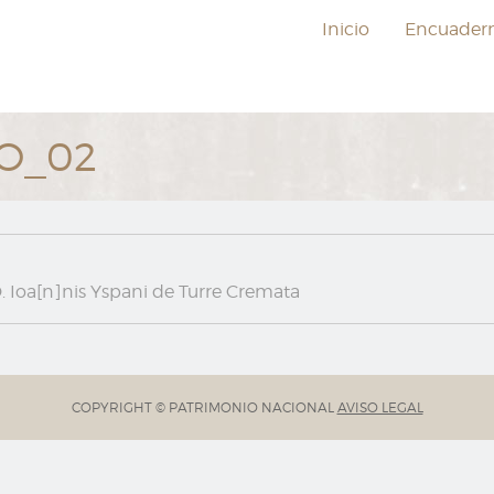
Inicio
Encuader
LO_02
. Ioa[n]nis Yspani de Turre Cremata
COPYRIGHT © PATRIMONIO NACIONAL
AVISO LEGAL