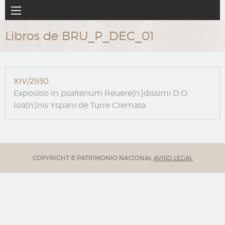
Ir
Navegación
al
principal
contenido
Libros de BRU_P_DEC_01
principal
XIV/2930
Expositio In psalterium Reuere[n]dissimi D.O.
Ioa[n]nis Yspani de Turre Cremata
COPYRIGHT © PATRIMONIO NACIONAL
AVISO LEGAL