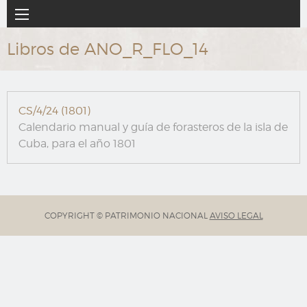
Ir
Navegación
al
principal
contenido
Libros de ANO_R_FLO_14
principal
CS/4/24 (1801)
Calendario manual y guía de forasteros de la isla de
Cuba, para el año 1801
COPYRIGHT © PATRIMONIO NACIONAL
AVISO LEGAL