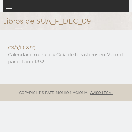
Ir
Navegación
al
principal
contenido
Libros de SUA_F_DEC_09
principal
CS/4/1 (1832)
Calendario manual y Guía de Forasteros en Madrid,
para el año 1832
COPYRIGHT © PATRIMONIO NACIONAL
AVISO LEGAL