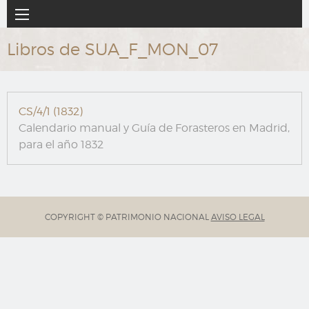
Ir
Navegación
al
principal
contenido
Libros de SUA_F_MON_07
principal
CS/4/1 (1832)
Calendario manual y Guía de Forasteros en Madrid,
para el año 1832
COPYRIGHT © PATRIMONIO NACIONAL
AVISO LEGAL