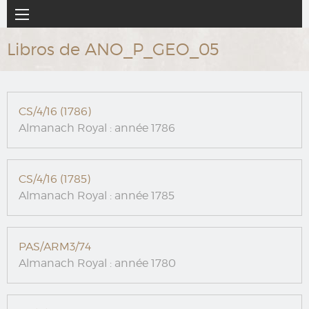
Ir
Navegación
al
principal
contenido
Libros de ANO_P_GEO_05
principal
CS/4/16 (1786)
Almanach Royal : année 1786
CS/4/16 (1785)
Almanach Royal : année 1785
PAS/ARM3/74
Almanach Royal : année 1780