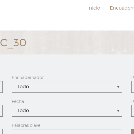
Inicio
Encuader
EC_30
Encuadernador
P
- Todo -
Fecha
P
- Todo -
Palabras clave