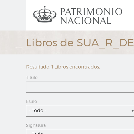
Ir
Navegación
al
principal
contenido
principal
Libros de SUA_R_D
Resultado: 1 Libros encontrados.
Título
Estilo
- Todo -
Signatura