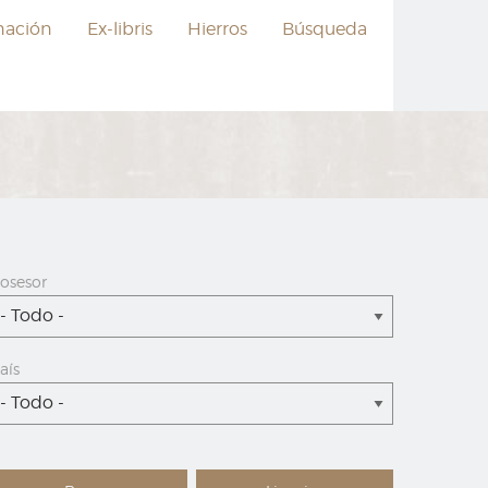
nación
Ex-libris
Hierros
Búsqueda
osesor
- Todo -
aís
- Todo -