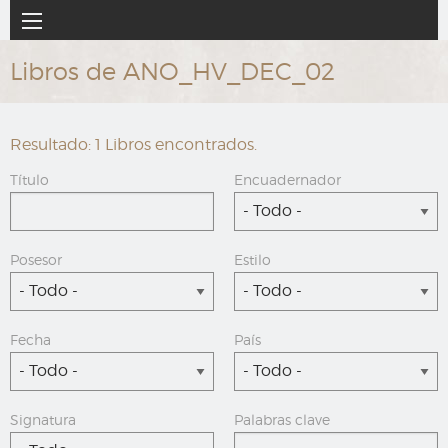
Ir
Navegación
al
principal
contenido
Libros de ANO_HV_DEC_02
principal
Resultado: 1 Libros encontrados.
Título
Encuadernador
- Todo -
Posesor
Estilo
- Todo -
- Todo -
Fecha
País
- Todo -
- Todo -
Signatura
Palabras clave