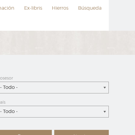
nación
Ex-libris
Hierros
Búsqueda
osesor
- Todo -
aís
- Todo -