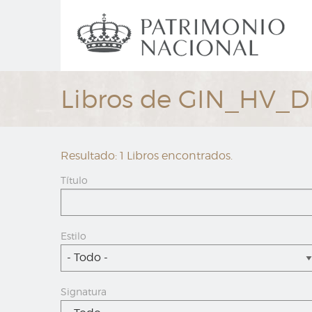
Ir
Navegación
al
principal
contenido
principal
Libros de GIN_HV_
Resultado: 1 Libros encontrados.
Título
Estilo
- Todo -
Signatura