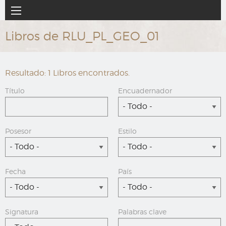
Ir
Navegación
al
principal
contenido
Libros de RLU_PL_GEO_01
principal
Resultado: 1 Libros encontrados.
Título
Encuadernador
- Todo -
Posesor
Estilo
- Todo -
- Todo -
Fecha
País
- Todo -
- Todo -
Signatura
Palabras clave