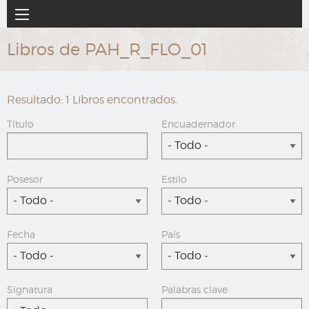
Ir
Navegación
al
principal
contenido
Libros de PAH_R_FLO_01
principal
Resultado: 1 Libros encontrados.
Título
Encuadernador
- Todo -
Posesor
Estilo
- Todo -
- Todo -
Fecha
País
- Todo -
- Todo -
Signatura
Palabras clave