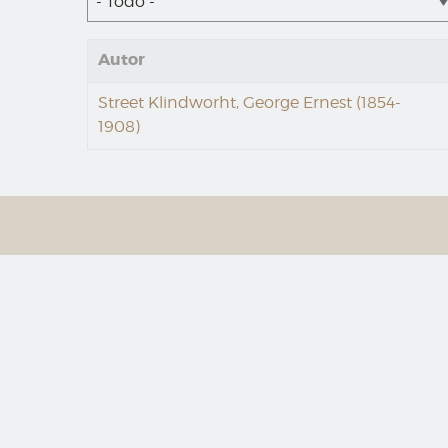
- Todo -
Autor
Street Klindworht, George Ernest (1854-
1908)