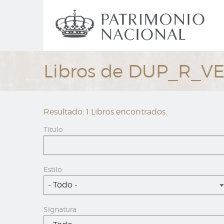
Ir
Navegación
al
principal
contenido
principal
Libros de DUP_R_V
Resultado: 1 Libros encontrados.
Título
Estilo
- Todo -
Signatura