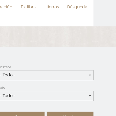
nación
Ex-libris
Hierros
Búsqueda
osesor
- Todo -
aís
- Todo -