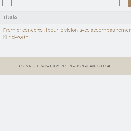
Título
Premier concerto : [pour le violon avec accompagnement
Klindworth
COPYRIGHT © PATRIMONIO NACIONAL
AVISO LEGAL