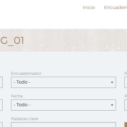
Inicio
Encuader
EG_01
Encuadernador
P
- Todo -
Fecha
P
- Todo -
Palabras clave