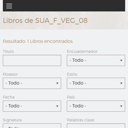
Ir
Navegación
al
principal
contenido
Libros de SUA_F_VEG_08
principal
Resultado: 1 Libros encontrados.
Título
Encuadernador
- Todo -
Posesor
Estilo
- Todo -
- Todo -
Fecha
País
- Todo -
- Todo -
Signatura
Palabras clave