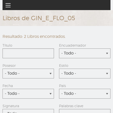
Ir
Navegación
al
principal
contenido
Libros de GIN_E_FLO_05
principal
Resultado: 2 Libros encontrados.
Título
Encuadernador
- Todo -
Posesor
Estilo
- Todo -
- Todo -
Fecha
País
- Todo -
- Todo -
Signatura
Palabras clave