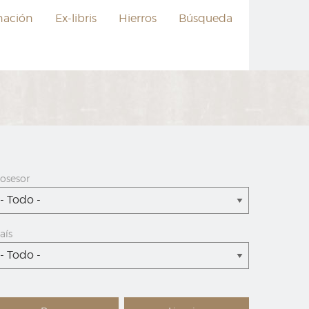
nación
Ex-libris
Hierros
Búsqueda
osesor
- Todo -
aís
- Todo -