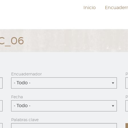
Inicio
Encuader
EC_06
Encuadernador
P
- Todo -
Fecha
P
- Todo -
Palabras clave