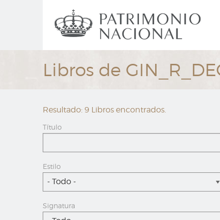
Ir
Navegación
al
principal
contenido
principal
Libros de GIN_R_D
Resultado: 9 Libros encontrados.
Título
Estilo
- Todo -
Signatura