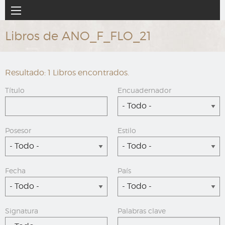
Ir
Navegación
al
principal
contenido
Libros de ANO_F_FLO_21
principal
Resultado: 1 Libros encontrados.
Título
Encuadernador
- Todo -
Posesor
Estilo
- Todo -
- Todo -
Fecha
País
- Todo -
- Todo -
Signatura
Palabras clave