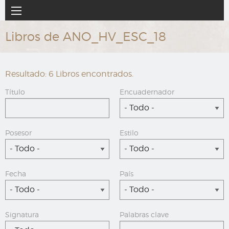
Ir
Navegación
al
principal
contenido
Libros de ANO_HV_ESC_18
principal
Resultado: 6 Libros encontrados.
Título
Encuadernador
- Todo -
Posesor
Estilo
- Todo -
- Todo -
Fecha
País
- Todo -
- Todo -
Signatura
Palabras clave