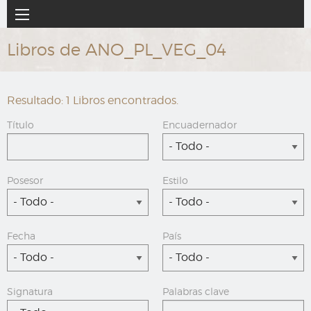
Ir
Navegación
al
principal
contenido
Libros de ANO_PL_VEG_04
principal
Resultado: 1 Libros encontrados.
Título
Encuadernador
- Todo -
Posesor
Estilo
- Todo -
- Todo -
Fecha
País
- Todo -
- Todo -
Signatura
Palabras clave