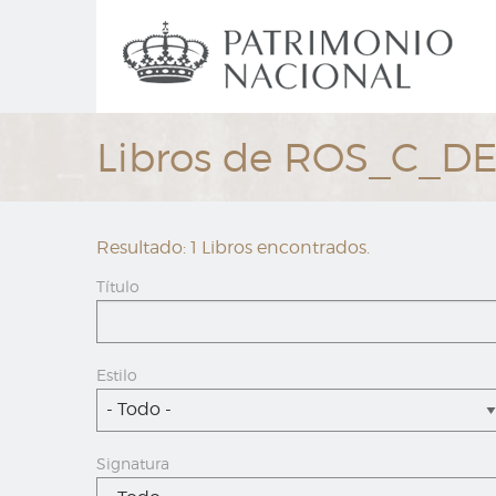
Ir
Navegación
al
principal
contenido
principal
Libros de ROS_C_D
Resultado: 1 Libros encontrados.
Título
Estilo
- Todo -
Signatura