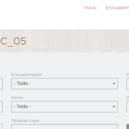
Inicio
Encuader
EC_05
Encuadernador
P
- Todo -
Fecha
P
- Todo -
Palabras clave