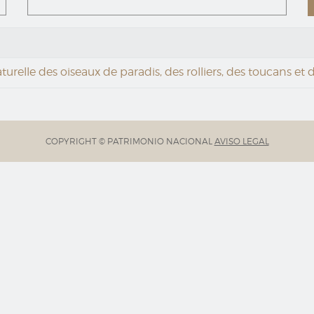
aturelle des oiseaux de paradis, des rolliers, des toucans et
COPYRIGHT © PATRIMONIO NACIONAL
AVISO LEGAL