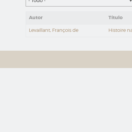
- Todo -
Autor
Título
Levaillant, François de
Histoire n