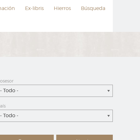
nación
Ex-libris
Hierros
Búsqueda
osesor
- Todo -
aís
- Todo -