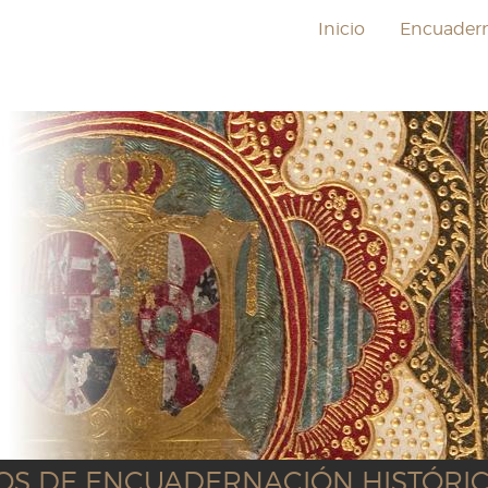
Inicio
Encuader
BASE DE
ENCUAD
consultar la ba
OS DE ENCUADERNACIÓN HISTÓRICO